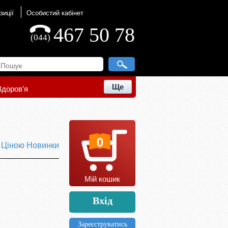
зиції
Особистий кабінет
467 50 78
(044)
Ще
Здоров'я
0
ю
Ціною
Новинки
Мій кошик
Вхід
Зареєструватись