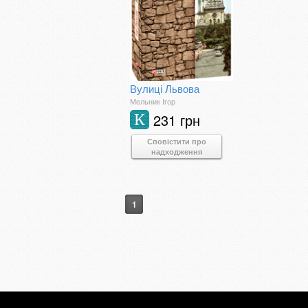
Вулиці Львова
Мельник Ігор
231 грн
К
Сповістити про
надходження
1