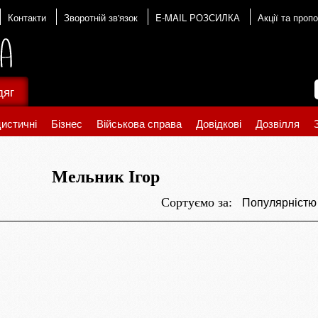
Контакти
Зворотній зв'язок
E-MAIL РОЗСИЛКА
Акції та пропо
дяг
истичні
Бізнес
Військова справа
Довідкові
Дозвілля
Мельник Ігор
Популярніст
Сортуємо за: