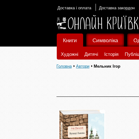
Доставка і оплата
Доставка закордон
Книги
Символіка
О
Художні
Дитячі
Історія
Публіц
Головна
Автори
Мельник Ігор