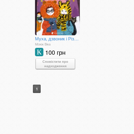
Муха, дзвоник і Різдво
Мізюк Віка
100 грн
К
Сповістити про
надходження
1