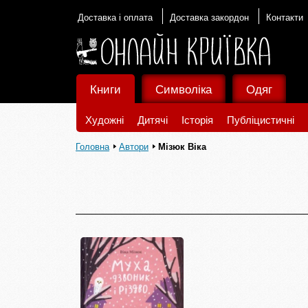
Доставка і оплата
Доставка закордон
Контакти
Книги
Символіка
Одяг
Художні
Дитячі
Історія
Публіцистичні
Головна
Автори
Мізюк Віка