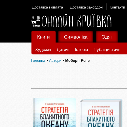
Доставка і оплата
Доставка закордон
Контакти
Книги
Символіка
Одяг
Художні
Дитячі
Історія
Публіцистичні
Головна
Автори
Моборн Рене