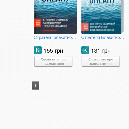
Стратегія блакитного океану. Як створити безхмарний ринковий простір і позбутися конкуренції
Стратегія Блакитного Океану. Як створити безхмарний ринковий простір і позбутися конкуренції
155 грн
131 грн
К
К
Сповістити про
Сповістити про
надходження
надходження
1