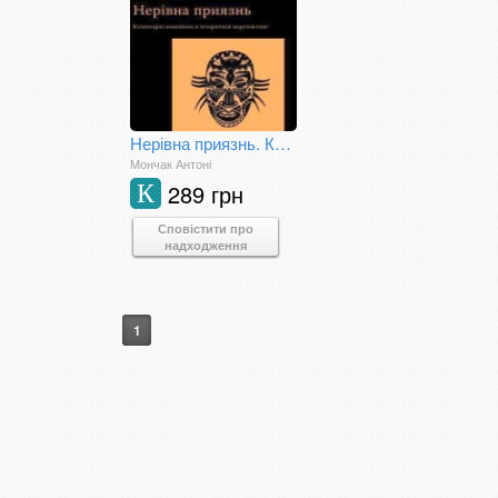
Нерівна приязнь. Клієнтарні взаємини в історичній перспективі
Мончак Антоні
289 грн
К
Сповістити про
надходження
1