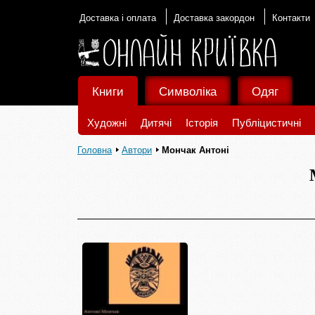
Доставка і оплата
Доставка закордон
Контакти
Книги
Символіка
Одяг
Художні
Дитячі
Історія
Публіцистичні
Головна
Автори
Мончак Антоні