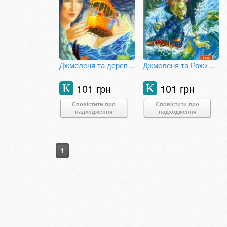
Джмеленя та дерево Ву. Книга 4
Джмеленя та Рожко з Чивчинського лісу
101 грн
101 грн
К
К
Сповістити про
Сповістити про
надходження
надходження
1