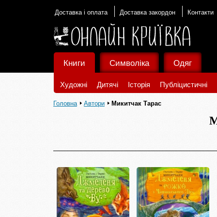
Доставка і оплата
Доставка закордон
Контакти
Книги
Символіка
Одяг
Художні
Дитячі
Історія
Публіцистичні
Головна
Автори
Микитчак Тарас
М