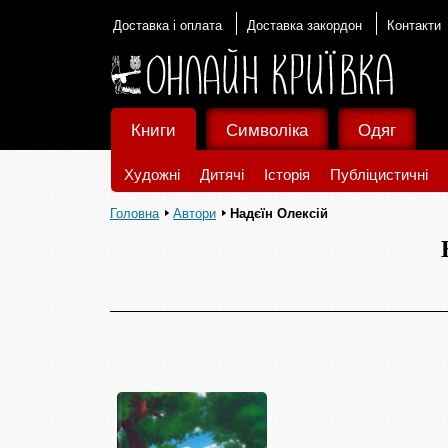
Доставка і оплата
Доставка закордон
Контакти
Книги
Символіка
Одяг
Художні
Дитячі
Історія
Публіцистичні
Головна
Автори
Надєїн Олексій