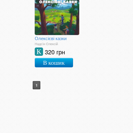
Олексієві казки
Надєїн Олексій
320 грн
К
В кошик
1