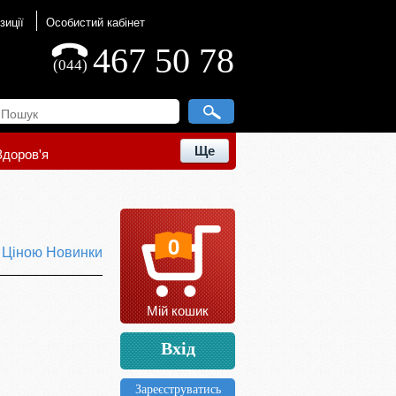
зиції
Особистий кабінет
467 50 78
(044)
Ще
Здоров'я
0
ю
Ціною
Новинки
Мій кошик
Вхід
Зареєструватись