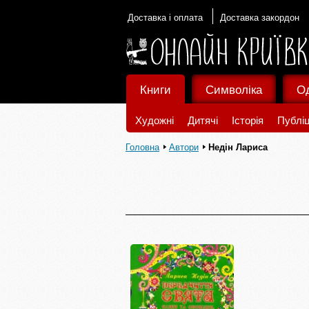
Доставка і оплата
Доставка закордон
Книги
Символіка
О
Художні
Дитячі
Історія
Публіц
Головна
Автори
Недін Лариса