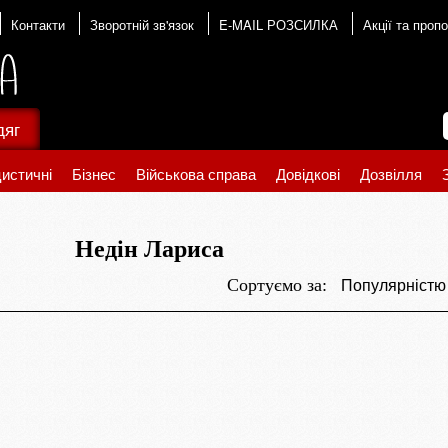
Контакти
Зворотній зв'язок
E-MAIL РОЗСИЛКА
Акції та пропо
дяг
истичні
Бізнес
Військова справа
Довідкові
Дозвілля
Недін Лариса
Популярніст
Сортуємо за: