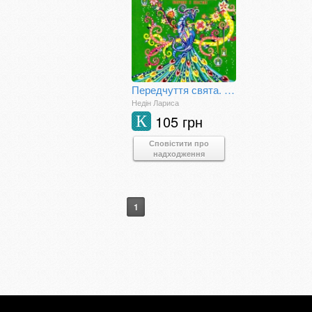
Передчуття свята. Казки та оповідки, вірші і пісні.
Недін Лариса
105 грн
К
Сповістити про
надходження
1