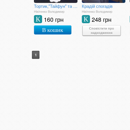
Тортик,"Тайфун" та Сьоме Життя Біди Тетянівни
Крадій спогадів
Нікітенко Володимир
Нікітенко Володимир
160 грн
248 грн
К
К
Сповістити про
В кошик
надходження
1