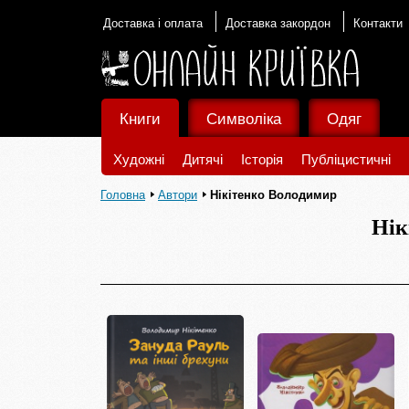
Доставка і оплата
Доставка закордон
Контакти
Книги
Символіка
Одяг
Художні
Дитячі
Історія
Публіцистичні
Головна
Автори
Нікітенко Володимир
Нік