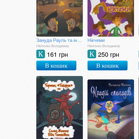
Зануда Рауль та інші брехуни
Нікчеми
Нікітенко Володимир
Нікітенко Володимир
161 грн
250 грн
К
К
В кошик
В кошик