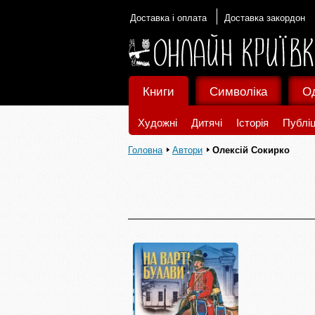
Доставка і оплата
Доставка закордон
Книги
Символіка
О
Художні
Дитячі
Історія
Публіц
Головна
Автори
Олексій Сокирко