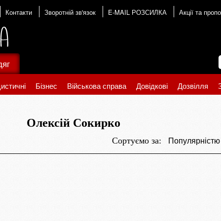
Контакти
Зворотній зв'язок
E-MAIL РОЗСИЛКА
Акції та пропо
дяг
истичні
Бізнес
Військова справа
Довідкові
Дозвілля
Олексій Сокирко
Популярніст
Сортуємо за: