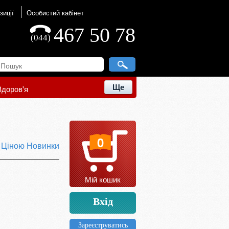
зиції
Особистий кабінет
467 50 78
(044)
Ще
Здоров'я
0
ю
Ціною
Новинки
Мій кошик
Вхід
Зареєструватись