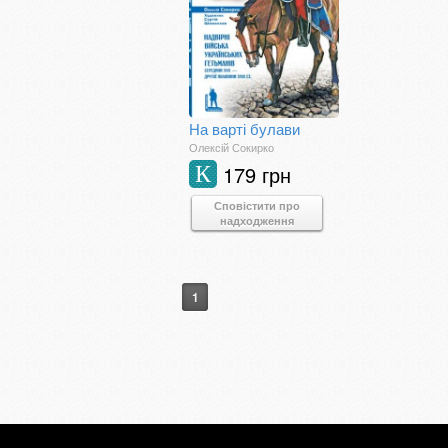
На варті булави
Олексій Сокирко
179 грн
К
Сповістити про
надходження
1