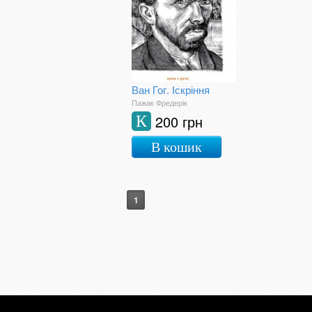
Ван Гог. Іскріння
Пажак Фредерік
200 грн
К
В кошик
1