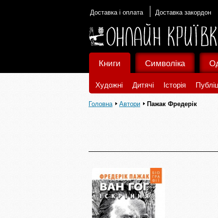
Доставка і оплата
Доставка закордон
Книги
Символіка
О
Художні
Дитячі
Історія
Публіц
Головна
Автори
Пажак Фредерік