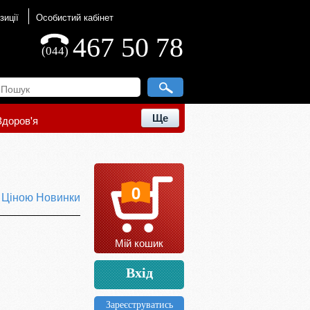
зиції
Особистий кабінет
467 50 78
(044)
Ще
Здоров'я
0
ю
Ціною
Новинки
Мій кошик
Вхід
Зареєструватись