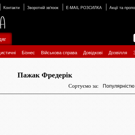
Контакти
Зворотній зв'язок
E-MAIL РОЗСИЛКА
Акції та пропо
дяг
истичні
Бізнес
Військова справа
Довідкові
Дозвілля
Пажак Фредерік
Популярніст
Сортуємо за: