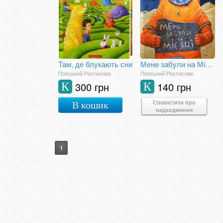
Там, де блукають сни
Мене забули на Місяці
Попський Ростислав
Попський Ростислав
300 грн
140 грн
К
К
Сповістити про
В кошик
надходження
1