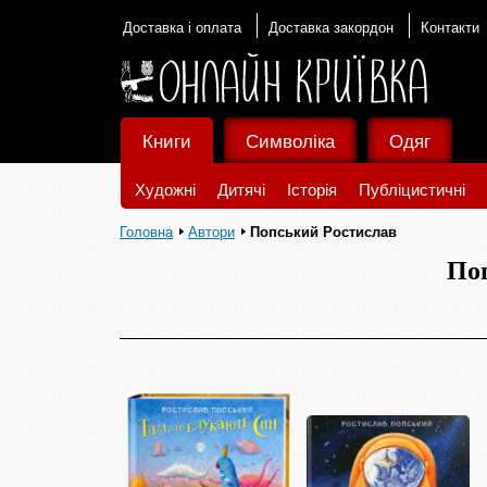
Доставка і оплата
Доставка закордон
Контакти
Книги
Символіка
Одяг
Художні
Дитячі
Історія
Публіцистичні
Головна
Автори
Попський Ростислав
По