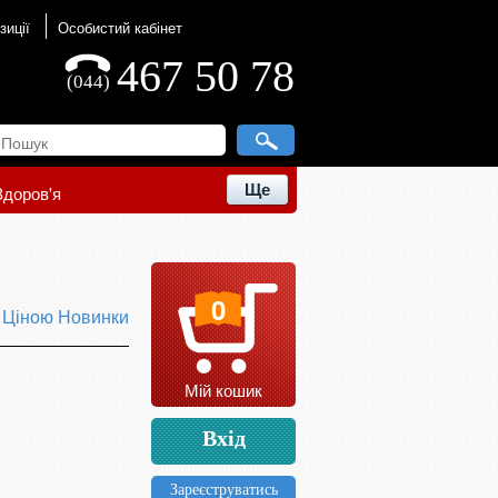
зиції
Особистий кабінет
467 50 78
(044)
Ще
Здоров'я
0
ю
Ціною
Новинки
Мій кошик
Вхід
Зареєструватись