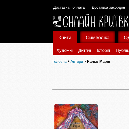
Доставка і оплата
Доставка закордон
Книги
Символіка
О
Художні
Дитячі
Історія
Публіц
Головна
Автори
Ралко Марія