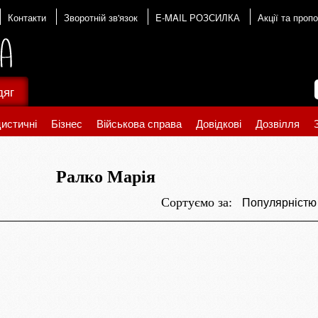
Контакти
Зворотній зв'язок
E-MAIL РОЗСИЛКА
Акції та пропо
дяг
истичні
Бізнес
Військова справа
Довідкові
Дозвілля
Ралко Марія
Популярніст
Сортуємо за: