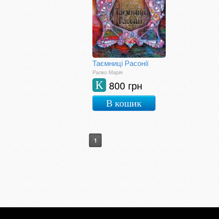
Таємниці Расонії
Ралко Марія
800 грн
К
В кошик
1