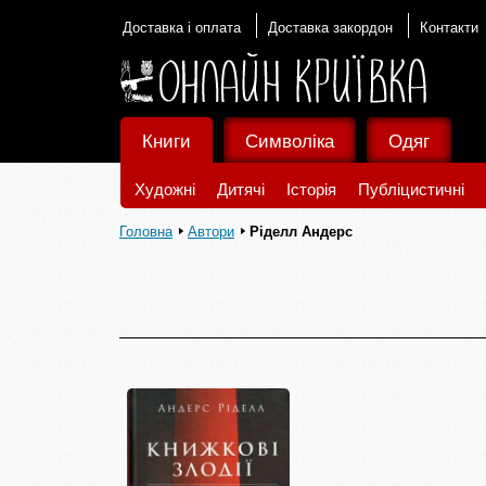
Доставка і оплата
Доставка закордон
Контакти
Книги
Символіка
Одяг
Художні
Дитячі
Історія
Публіцистичні
Головна
Автори
Ріделл Андерс