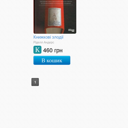
Книжкові злодії
Ріделл Андерс
460 грн
К
В кошик
1