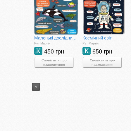
Маленькі дослідники. Підводний світ
Космічний світ
Рут Мартін
Рут Мартін
450 грн
650 грн
К
К
Сповістити про
Сповістити про
надходження
надходження
1