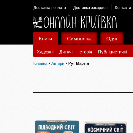
Доставка і оплата
Доставка закордон
Контакти
Книги
Символіка
Одяг
Художні
Дитячі
Історія
Публіцистичні
Головна
Автори
Рут Мартін