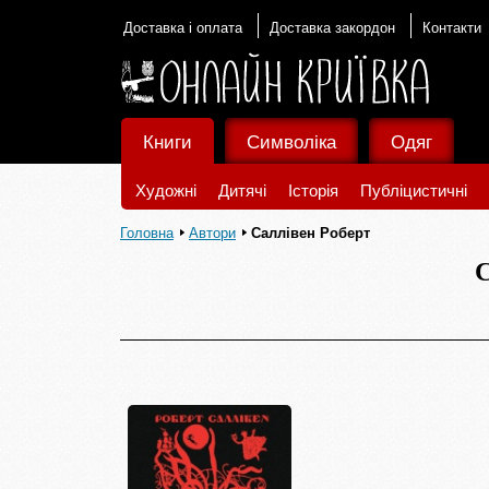
Доставка і оплата
Доставка закордон
Контакти
Книги
Символіка
Одяг
Художні
Дитячі
Історія
Публіцистичні
Головна
Автори
Саллівен Роберт
С