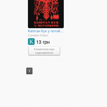
Капітан Кук у потойбіччі
Саллівен Роберт
13 грн
К
Сповістити про
надходження
1