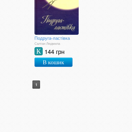
Подруга-ластівка
Салтан Людмила
144 грн
К
В кошик
1