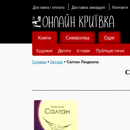
Доставка і оплата
Доставка закордон
Контакти
Книги
Символіка
Одяг
Художні
Дитячі
Історія
Публіцистичні
Головна
Автори
Салтан Людмила
С