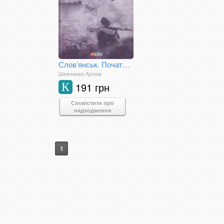
Слов’янськ. Початок війни
Шевченко Артем
191 грн
К
Сповістити про
надходження
1