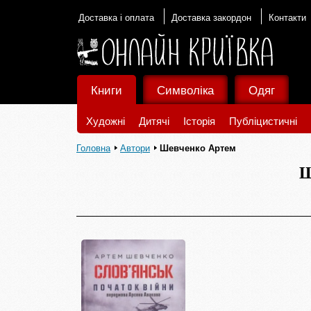
Доставка і оплата
Доставка закордон
Контакти
Книги
Символіка
Одяг
Художні
Дитячі
Історія
Публіцистичні
Головна
Автори
Шевченко Артем
Ш