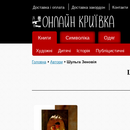
Доставка і оплата
Доставка закордон
Контакти
Книги
Символіка
Одяг
Художні
Дитячі
Історія
Публіцистичні
Головна
Автори
Шульга Зеновія