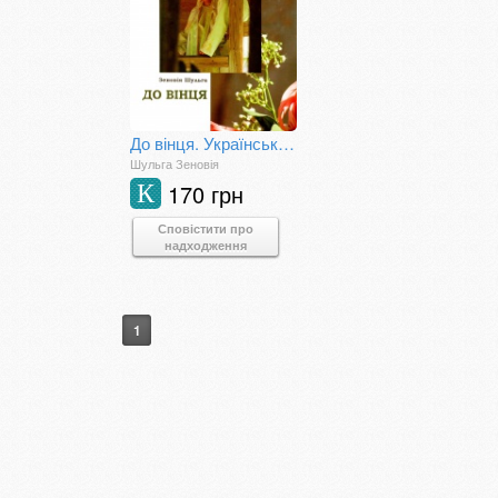
До вінця. Українська весільна обрядодія
Шульга Зеновія
170 грн
К
Сповістити про
надходження
1