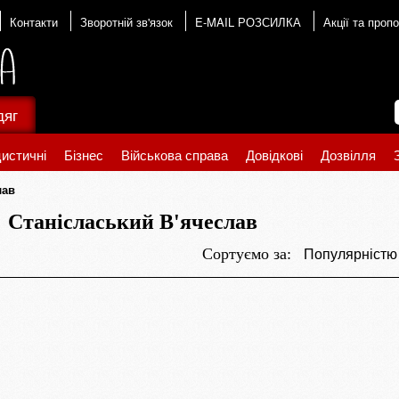
Контакти
Зворотній зв'язок
E-MAIL РОЗСИЛКА
Акції та пропо
дяг
истичні
Бізнес
Військова справа
Довідкові
Дозвілля
лав
Станісласький В'ячеслав
Популярніст
Сортуємо за: