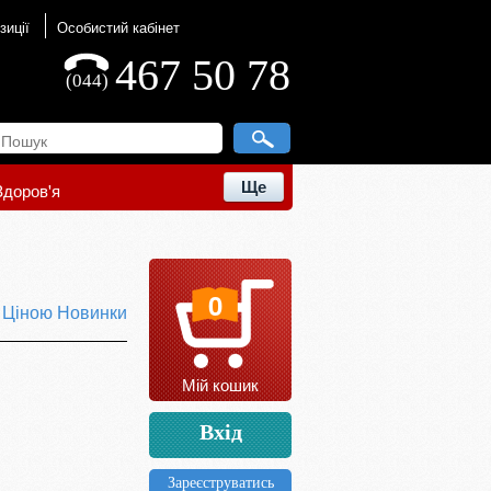
зиції
Особистий кабінет
467 50 78
(044)
Ще
Здоров'я
0
ю
Ціною
Новинки
Мій кошик
Вхід
Зареєструватись