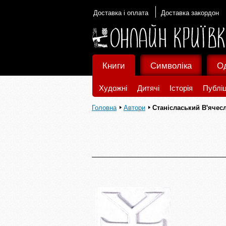
Доставка і оплата
Доставка закордон
Книги
Символіка
О
Художні
Дитячі
Історія
Публіц
Головна
Автори
Станісласький В'ячес