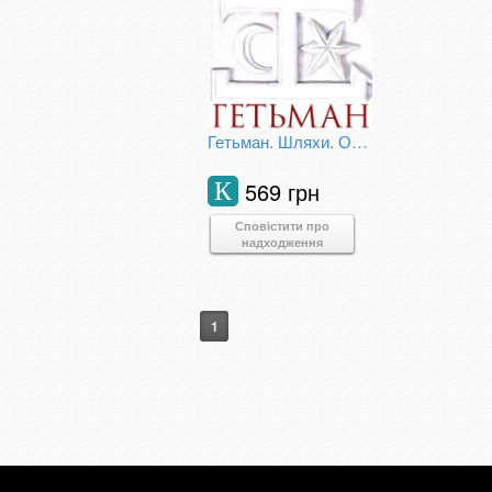
Гетьман. Шляхи. Осмислення.
569 грн
К
Сповістити про
надходження
1