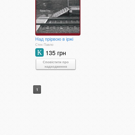
Над прірвою в іржі
Стех Павло
135 грн
К
Сповістити про
надходження
1