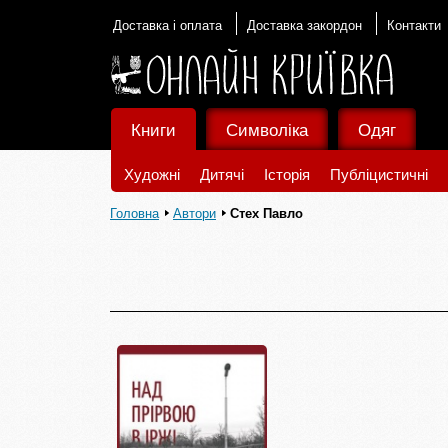
Доставка і оплата
Доставка закордон
Контакти
Книги
Символіка
Одяг
Художні
Дитячі
Історія
Публіцистичні
Головна
Автори
Стех Павло