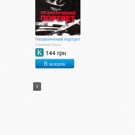
Незакінчений портрет
Степанюк Ольга
144 грн
К
В кошик
1