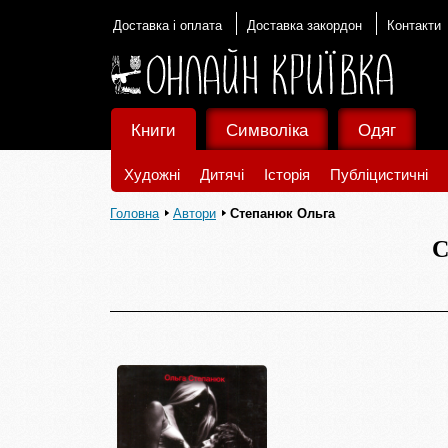
Доставка і оплата
Доставка закордон
Контакти
Книги
Символіка
Одяг
Художні
Дитячі
Історія
Публіцистичні
Головна
Автори
Степанюк Ольга
С