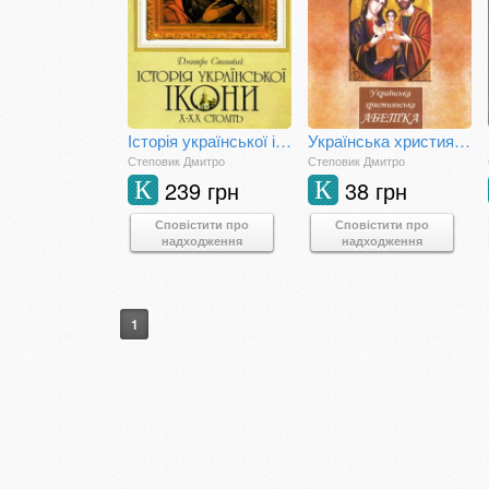
Історія української ікони Х-ХХ ст.
Українська християнська абетка: довідник з християнської етики
Степовик Дмитро
Степовик Дмитро
239 грн
38 грн
К
К
Сповістити про
Сповістити про
надходження
надходження
1