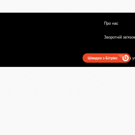
Про нас
Зворотній зв'язо
Користувацька у
Швидко з Бітрікс