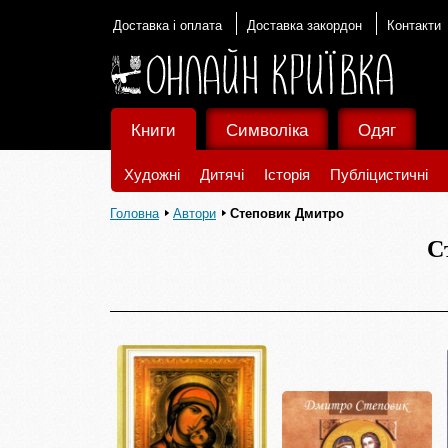
Доставка і оплата
Доставка закордон
Контакти
Книги
Символіка
Одяг
Художні
Дитячі
Історія
Публіцистичні
Головна
Автори
Степовик Дмитро
С