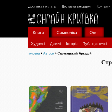
Доставка і оплата
Доставка закордон
Контакти
Книги
Символіка
Одяг
Художні
Дитячі
Історія
Публіцистичні
Головна
Автори
Стругацький Аркадій
Стр