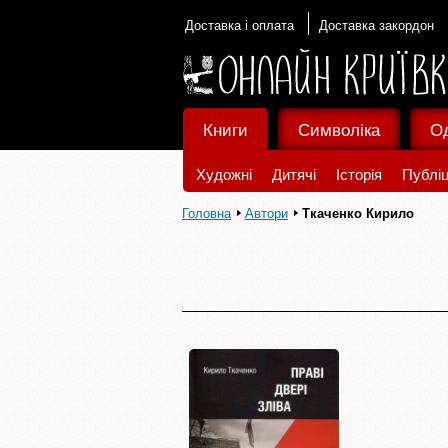
Доставка і оплата
Доставка закордон
Книги
Символіка
О
Художні
Дитячі
Історія
Публіц
Головна
Автори
Ткаченко Кирило