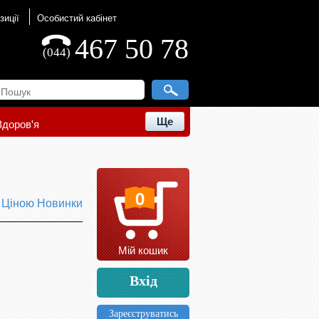
зиції
Особистий кабінет
467 50 78
(044)
Ще
Здоров'я
0
ю
Ціною
Новинки
Мій кошик
Вхід
Зареєструватись