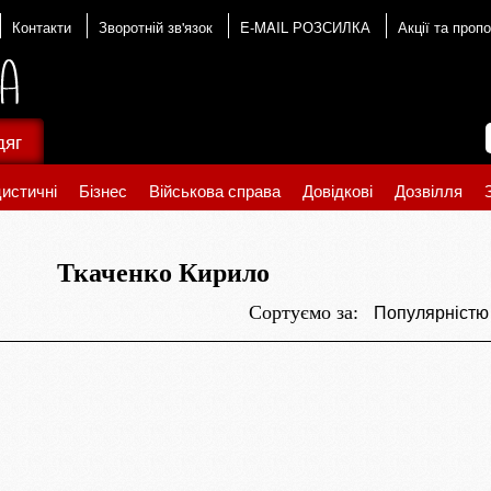
Контакти
Зворотній зв'язок
E-MAIL РОЗСИЛКА
Акції та пропо
дяг
истичні
Бізнес
Військова справа
Довідкові
Дозвілля
Ткаченко Кирило
Популярніст
Сортуємо за: