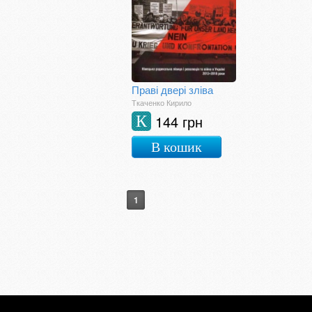
Праві двері зліва
Ткаченко Кирило
144 грн
К
В кошик
1