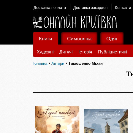
Доставка і оплата
Доставка закордон
Контакти
Книги
Символіка
Одяг
Художні
Дитячі
Історія
Публіцистичні
Головна
Автори
Тимошенко Міхай
Т