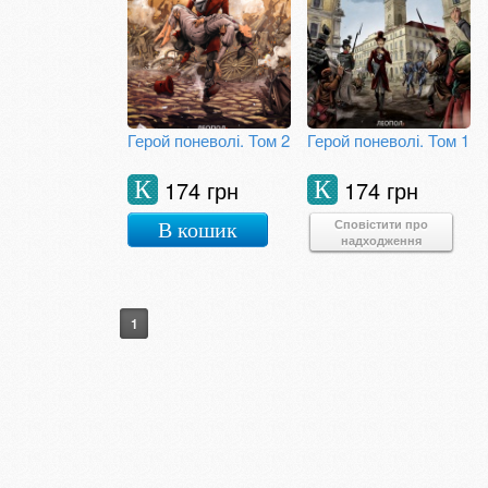
Герой поневолі. Том 2
Герой поневолі. Том 1
174 грн
174 грн
К
К
Сповістити про
В кошик
надходження
1