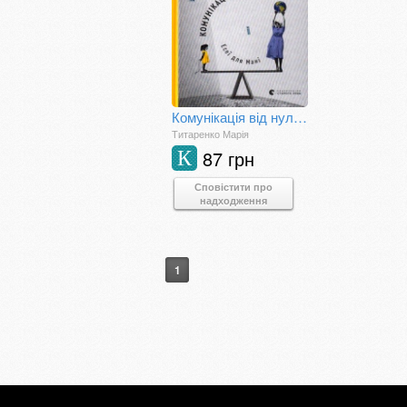
Комунікація від нуля. Есеї для Мані
Титаренко Марія
87 грн
К
Сповістити про
надходження
1