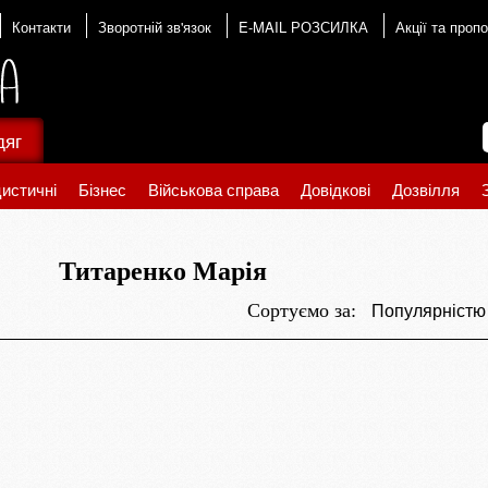
Контакти
Зворотній зв'язок
E-MAIL РОЗСИЛКА
Акції та пропо
дяг
истичні
Бізнес
Військова справа
Довідкові
Дозвілля
Титаренко Марія
Популярніст
Сортуємо за: