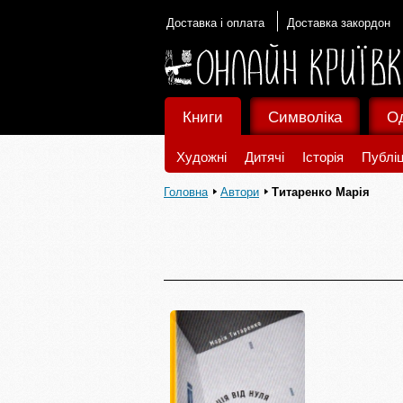
Доставка і оплата
Доставка закордон
Книги
Символіка
О
Художні
Дитячі
Історія
Публіц
Головна
Автори
Титаренко Марія