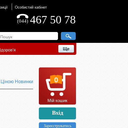
зиції
Особистий кабінет
467 50 78
(044)
Ще
Здоров'я
0
ю
Ціною
Новинки
Мій кошик
Вхід
Зареєструватись