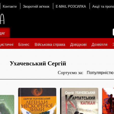
Контакти
Зворотній зв'язок
E-MAIL РОЗСИЛКА
Акції та пропо
дяг
истичні
Бізнес
Військова справа
Довідкові
Дозвілля
Ухачевський Сергій
Популярніст
Сортуємо за: