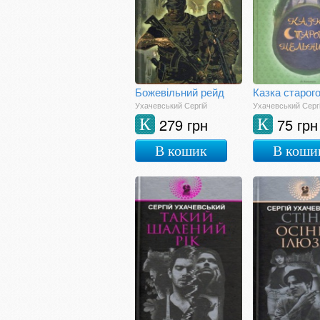
Божевільний рейд
Ухачевський Сергій
Ухачевський Серг
279 грн
75 грн
К
К
В кошик
В коши