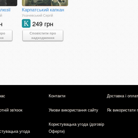
ілюзії
Карпатський капкан
ій
Ухачевський Сергій
н
249 грн
К
про
Сповістити про
ня
надходження
нас
Контакти
Доставка і опла
тній зв'язок
Умови використання сайту
Як використати 
Користувацька угода (договір
стувацька угода
Оферти)