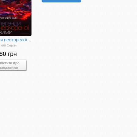
Легенди нескореної зими
кий Сергій
80 грн
вістити про
дходження