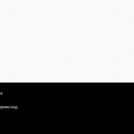
та
промо-код.