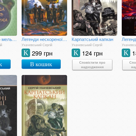
Казка старого мельника
Легенди нескореної зими
Карпатський капкан
ій
Ухачевський Сергій
Ухачевський Сергій
Ухачевсь
299 грн
124 грн
1
К
К
К
Сповістити про
Спо
к
В кошик
надходження
на