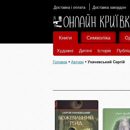
Доставка і оплата
Доставка закордон
Книги
Символіка
О
Художні
Дитячі
Історія
Публіц
Головна
Автори
Ухачевський Сергій