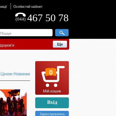
зиції
Особистий кабінет
467 50 78
(044)
Ще
Здоров'я
0
ю
Ціною
Новинки
Мій кошик
Вхід
Зареєструватись