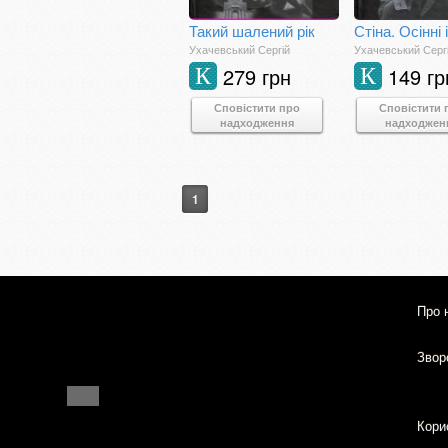
Такий шалений рік
Стіна. Осінні 
Ухачевський Сергій
Ухачевський Серг
279 грн
149 гр
К
К
Сповістити про
Сповістити 
надходження
надходжен
1
Про 
Зворо
Кори