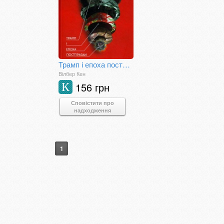
Трамп і епоха постправди
Вілбер Кен
156 грн
К
Сповістити про
надходження
1