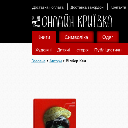
Доставка і оплата
Доставка закордон
Контакти
Книги
Символіка
Одяг
Художні
Дитячі
Історія
Публіцистичні
Головна
Автори
Вілбер Кен