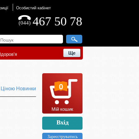
зиції
Особистий кабінет
467 50 78
(044)
Ще
Здоров'я
0
ю
Ціною
Новинки
Мій кошик
Вхід
Зареєструватись