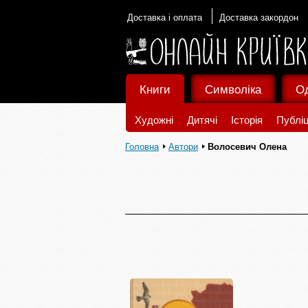
Доставка і оплата
Доставка закордон
Книги
Символіка
О
Художні
Дитячі
Історія
Публіц
Головна
Автори
Волосевич Олена