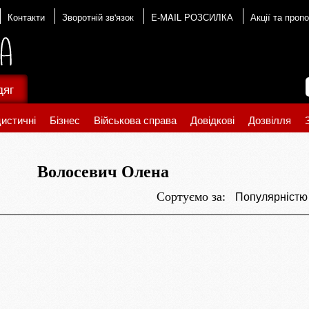
Контакти
Зворотній зв'язок
E-MAIL РОЗСИЛКА
Акції та пропо
дяг
истичні
Бізнес
Військова справа
Довідкові
Дозвілля
Волосевич Олена
Популярніст
Сортуємо за: