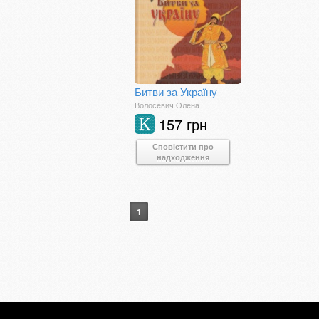
Битви за Україну
Волосевич Олена
157 грн
К
Сповістити про
надходження
1