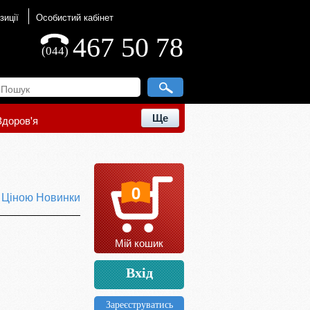
зиції
Особистий кабінет
467 50 78
(044)
Ще
Здоров'я
0
ю
Ціною
Новинки
Мій кошик
Вхід
Зареєструватись