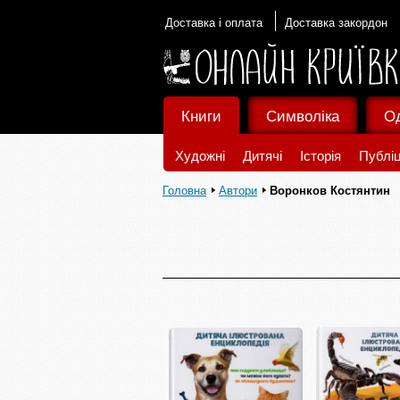
Доставка і оплата
Доставка закордон
Книги
Символіка
О
Художні
Дитячі
Історія
Публіц
Головна
Автори
Воронков Костянтин