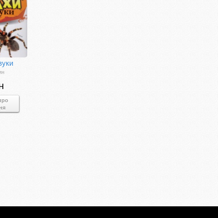
вуки
ин
н
про
ня