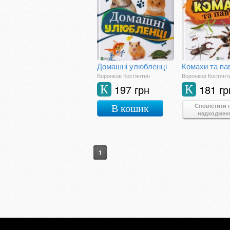
Домашні улюбленці
Комахи та па
Воронков Костянтин
Воронков Костянт
197 грн
181 гр
К
К
Сповістити 
В кошик
надходжен
1