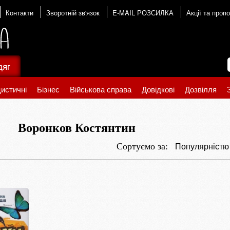
Контакти
Зворотній зв'язок
E-MAIL РОЗСИЛКА
Акції та пропо
дяг
истичні
Бізнес
Військова справа
Довідкові
Дозвілля
Воронков Костянтин
Популярніст
Сортуємо за: