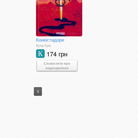
Конкістадори
Вуяр Ерік
174 грн
К
Сповістити про
надходження
1