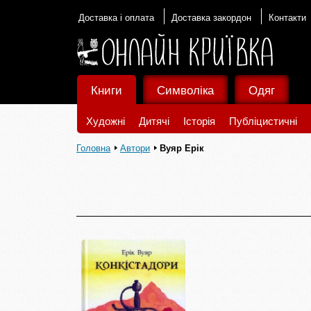
Доставка і оплата
Доставка закордон
Контакти
Книги
Символіка
Одяг
Художні
Дитячі
Історія
Публіцистичні
Головна
Автори
Вуяр Ерік