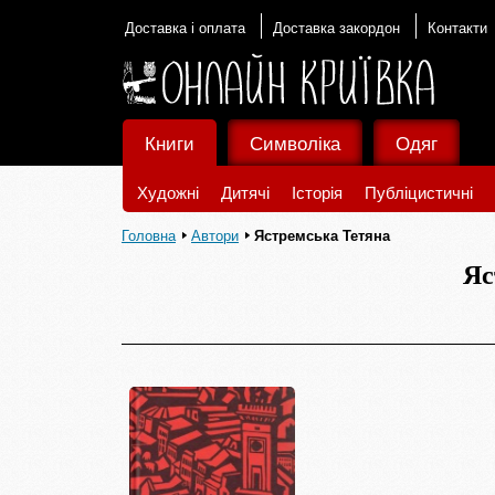
Доставка і оплата
Доставка закордон
Контакти
Книги
Символіка
Одяг
Художні
Дитячі
Історія
Публіцистичні
Головна
Автори
Ястремська Тетяна
Яс