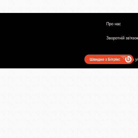
Про нас
Зворотній зв'язо
Користувацька у
Швидко з Бітрікс