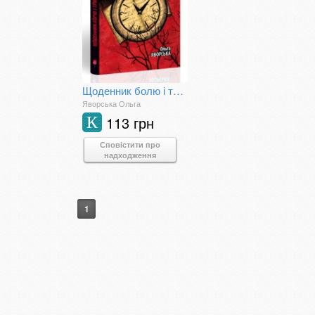
Щоденник болю і тривоги
Яворська Ольга
113 грн
К
Сповістити про
надходження
1