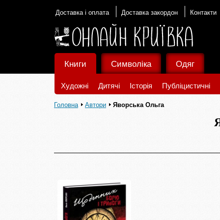
Доставка і оплата
Доставка закордон
Контакти
Книги
Символіка
Одяг
Художні
Дитячі
Історія
Публіцистичні
Головна
Автори
Яворська Ольга