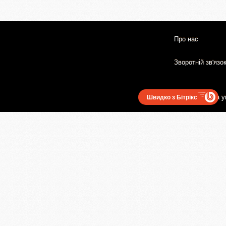
Про нас
Зворотній зв'язо
Користувацька у
Швидко з Бітрікс