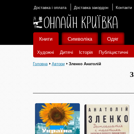
Доставка і оплата
Доставка закордон
Контакти
Книги
Символіка
Одяг
Художні
Дитячі
Історія
Публіцистичні
Головна
Автори
Зленко Анатолій
З