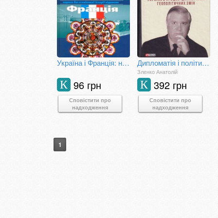
Україна і Франція: нариси багатовікової історії відносин
Дипломатія і політика. Україна в процесі динамічних геополітичних змін
Зленко Анатолій
96 грн
392 грн
К
К
Сповістити про
Сповістити про
надходження
надходження
1