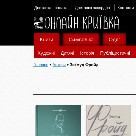
Доставка і оплата
Доставка закордон
Контакти
Книги
Символіка
Одяг
Художні
Дитячі
Історія
Публіцистичні
Головна
Автори
Зиґмуд Фройд