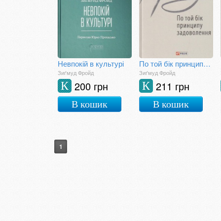
Невпокій в культурі
По той бік принципу задоволення
Зиґмуд Фройд
Зиґмуд Фройд
200 грн
211 грн
К
К
В кошик
В кошик
1