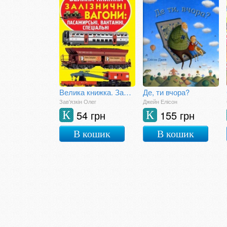
Велика книжка. Залізничні вагони: пасажирські, вантажні, спеціальні
Де, ти вчора?
Зав'язкін Олег
Джейн Елісон
54 грн
155 грн
К
К
В кошик
В кошик