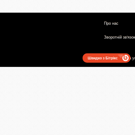
Про нас
Зворотній зв'язо
Користувацька у
Швидко з Бітрікс