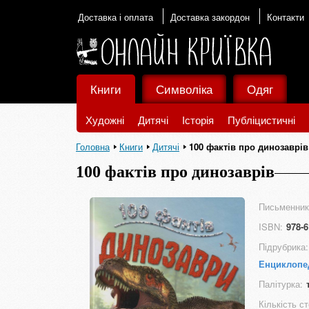
Доставка і оплата
Доставка закордон
Контакти
Книги
Символіка
Одяг
Художні
Дитячі
Історія
Публіцистичні
Головна
Книги
Дитячі
100 фактів про динозаврів
100 фактів про динозаврів
Письменник
ISBN:
978-6
Підрубрика:
Енциклопед
Палітурка:
Кількість ст