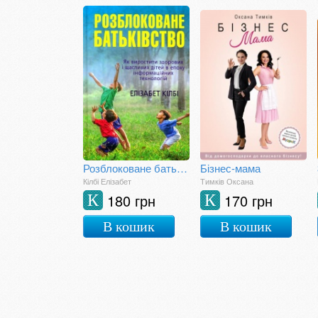
Розблоковане батьківство. Як виростити здорових і щасливих дітей в епоху інформаційних технологій
Бізнес-мама
Кілбі Елізабет
Тимків Оксана
180 грн
170 грн
К
К
В кошик
В кошик