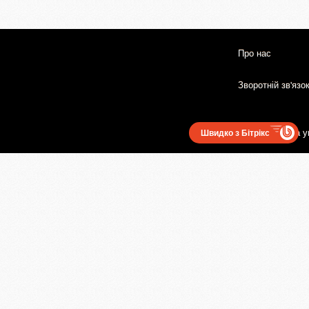
Про нас
Зворотній зв'язо
Користувацька у
Швидко з Бітрікс