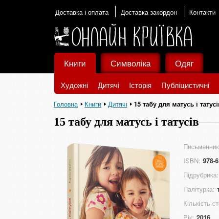
Доставка і оплата
Доставка закордон
Контакти
Книги
Символіка
Одяг
Художні
Дитячі
Історія
Публіцистичні
Головна
Книги
Дитячі
15 табу для матусь і татусі
15 табу для матусь і татусів
Письменник
ISBN:
978-6
Підрубрика:
Палітурка:
Кількість ст
Рік:
2016