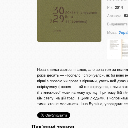
Рік:
2014
Артикул:
53
Видавництв
Мова:
Укра
Нова книжка зветься інакше, але вона теж за велик
років десять — «госпелс i спiрiчуелс», як би воно 
вірші з прозою чи проза з віршами, увесь цей джаз 
спірічуелсу (госпел — той же спірічуелс, тільки ав
її з книжкової мови на мову вулиці. При тому біблійн
цім степу, на цій трасі, з цими людьми, з чоловіка
тими, хто не молиться». Інна Булкіна, упорядник се
Пов'язані товари