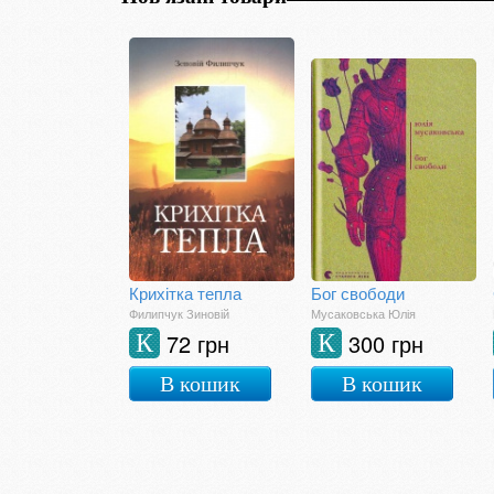
Крихітка тепла
Бог свободи
Филипчук Зиновій
Мусаковська Юлія
72 грн
300 грн
К
К
В кошик
В кошик