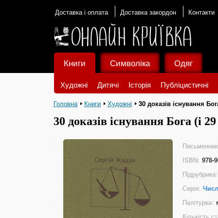
Доставка і оплата
Доставка закордон
Контакти
Книги
Символіка
Одяг
Художні
Дитячі
Історія
Публіцистичні
Головна
Книги
Художні
30 доказів існування Бога
30 доказів існування Бога (і 2
Письменник
ISBN:
978-9
Підрубрика:
Серія:
Чис
Палітурка:
Кількість ст