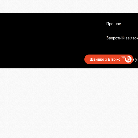
Про нас
Зворотній зв'язо
Користувацька у
Швидко з Бітрікс