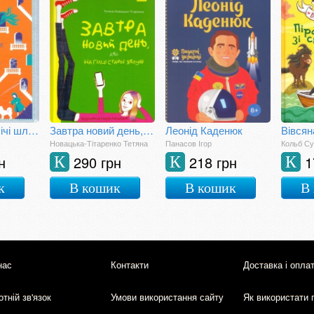
Будинок безлічі шляхів
Завтра новий день, або На гілці старої яблуні
Леонід Каденюк
Новацька-Тітаренко Тетяна
Панасов Ігор
Кольб Су
н
290 грн
218 грн
1
К
К
К
к
В кошик
В кошик
В
нас
Контакти
Доставка і опла
тній зв'язок
Умови використання сайту
Як використати 