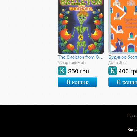
The Skeleton from Chornobyl. A mystical tale for grown-up children
Мухарський Антін
Джонс Діана
350 грн
400 гр
К
К
В кошик
В коши
Про 
Зворо