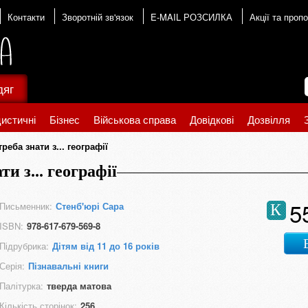
Контакти
Зворотній зв'язок
E-MAIL РОЗСИЛКА
Акції та пропо
дяг
истичні
Бізнес
Військова справа
Довідкові
Дозвілля
реба знати з... географії
и з... географії
5
Письменник:
Стенб'юрі Сара
К
ISBN:
978-617-679-569-8
Підрубрика:
Дітям від 11 до 16 років
Серія:
Пізнавальні книги
Палітурка:
тверда матова
Кількість сторінок:
256