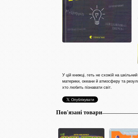
У цій книжці, геть не схожій на шкільн
материки, океани й атмосферу та резул
хто любить пізнавати світ.
Пов'язані товари