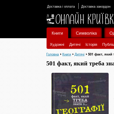
Доставка і оплата
Доставка закордон
Книги
Символіка
О
Художні
Дитячі
Історія
Публіц
Головна
Книги
Дитячі
501 факт, який т
501 факт, який треба знат