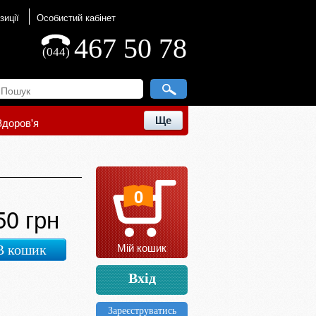
зиції
Особистий кабінет
467 50 78
(044)
Ще
Здоров'я
0
50 грн
Мій кошик
В кошик
Вхід
Зареєструватись