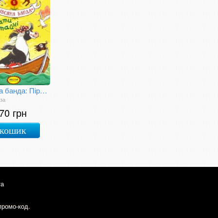
Вівсяна банда: Пірати зі стайні
за
70 грн
 кошик
та
промо-код.