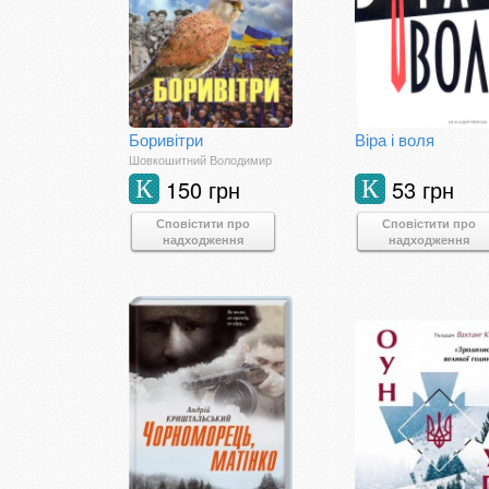
Боривітри
Віра і воля
Шовкошитний Володимир
150 грн
53 грн
К
К
Сповістити про
Сповістити про
надходження
надходження