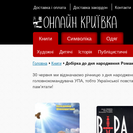
Доставка і оплата
Доставка закордон
Контакти
Книги
Символіка
Одяг
Художні
Дитячі
Історія
Публіцистичні
Головна
Книги
Добірка до дня народження Рома
30 червня ми відзначаємо річницю з дня народжен
головнокомандувача УПА, тобто Української повста
пам'ятати!