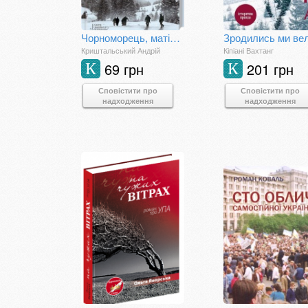
Чорноморець, матінко
Криштальський Андрій
Кіпіані Вахтанг
69 грн
201 грн
К
К
Сповістити про
Сповістити про
надходження
надходження