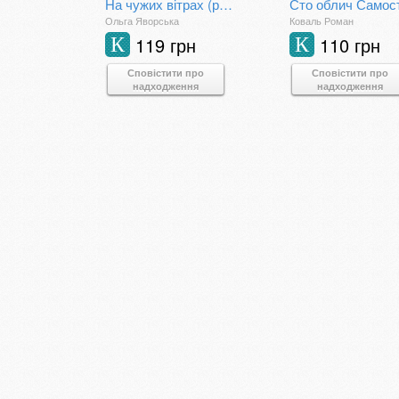
На чужих вітрах (роман про УПА)
Ольга Яворська
Коваль Роман
119 грн
110 грн
К
К
Сповістити про
Сповістити про
надходження
надходження