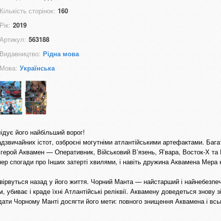
Кількість сторінок:
160
Рік:
2019
Артикул:
563188
Видавництво:
Рідна мова
Мова:
Українська
дує його найбільший ворог!
дзвичайних істот, озброєні могутніми атлантійськими артефактами. Бага
к герой Аквамен — Оперативник, Військовий В’язень, Я’вара, Восток-Х та 
пер спогади про Інших затерті хвилями, і навіть дружина Аквамена Мера 
вірвуться назад у його життя. Чорний Манта — найстарший і найнебезпе
 убиває і краде їхні Атлантійські реліквії. Аквамену доведеться знову з
 дати Чорному Манті досягти його мети: повного знищення Аквамена і всь