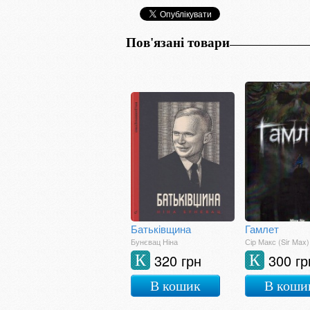
Пов'язані товари
Батьківщина
Гамлет
Бунєвац Ніна
Сір Макс (Sir Max)
320 грн
300 гр
К
К
В кошик
В коши