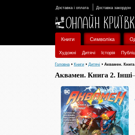
Доставка і оплата
Доставка закордон
Книги
Символіка
О
Художні
Дитячі
Історія
Публіц
Головна
Книги
Дитячі
Аквамен. Книга 
Аквамен. Книга 2. Інші