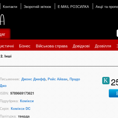
Контакти
Зворотній зв'язок
E-MAIL РОЗСИЛКА
Акції та пропо
дяг
истичні
Бізнес
Військова справа
Довідкові
Дозвілля
2. Інші
2
Письменник:
Джонс Джефф
,
Рейс Айван
,
Прадо
К
Джо
ISBN:
9789669173621
Підрубрика:
Комікси
Серія:
Комікси DC
Палітурка:
тверда