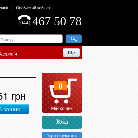
зиції
Особистий кабінет
467 50 78
(044)
Ще
Здоров'я
0
51 грн
Мій кошик
В кошик
Вхід
Зареєструватись