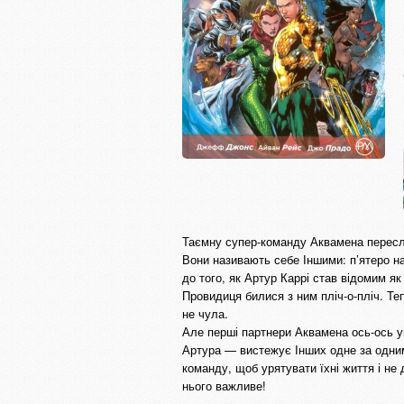
Таємну супер-команду Аквамена переслі
Вони називають себе Іншими: п’ятеро на
до того, як Артур Каррі став відомим я
Провидиця билися з ним пліч-о-пліч. Те
не чула.
Але перші партнери Аквамена ось-ось у
Артура — вистежує Інших одне за одним,
команду, щоб урятувати їхні життя і не
нього важливе!