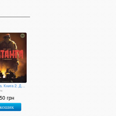
Катанга. Книга 2. Дипломатія
лє
50 грн
 кошик