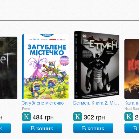
Загублене містечко
Бетмен. Книга 2. Місто сов
Peyo
Нюрі Вал
н
484 грн
302 грн
2
К
К
К
к
В кошик
В кошик
В