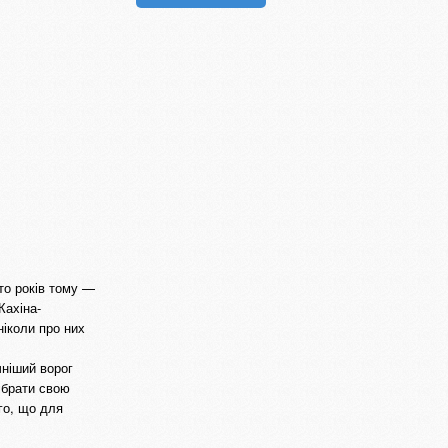
то років тому —
Кахіна-
ніколи про них
чніший ворог
ібрати свою
го, що для