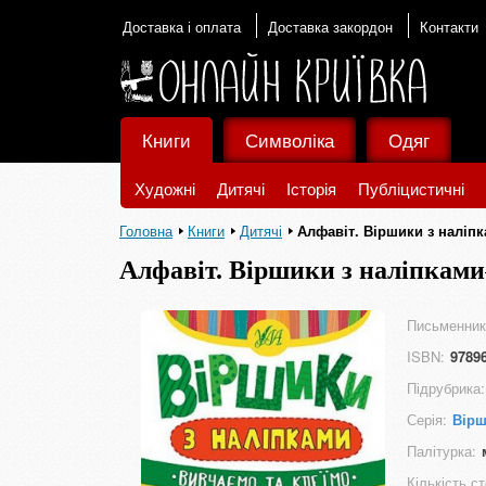
Доставка і оплата
Доставка закордон
Контакти
Книги
Символіка
Одяг
Художні
Дитячі
Історія
Публіцистичні
Головна
Книги
Дитячі
Алфавіт. Віршики з наліп
Алфавіт. Віршики з наліпками
Письменник
ISBN:
9789
Підрубрика:
Серія:
Вірш
Палітурка:
Кількість ст