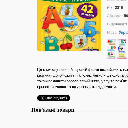
Рік:
2019
Артикул:
56
Видавництв
Мова:
Укра
Ця книжка у веселій і цікавій формі познайомить ва
картинки допоможуть малюкам легко й швидко, а гол
також розвинути зорове сприйняття, уяву та пам’ят
процес навчання та не дозволить нудьгувати.
Пов'язані товари