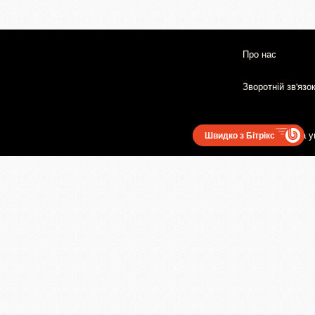
Про нас
Зворотній зв'язо
Користувацька у
Швидко з Бітрікс