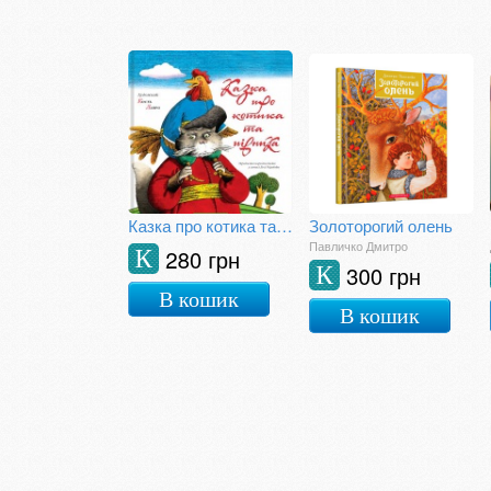
Казка про котика та півника
Золоторогий олень
Павличко Дмитро
280 грн
К
300 грн
К
В кошик
В кошик