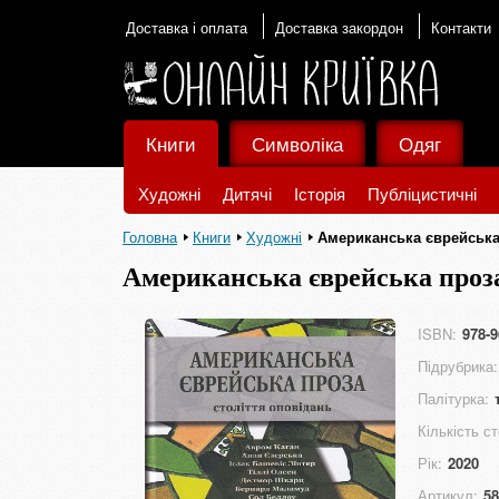
Доставка і оплата
Доставка закордон
Контакти
Книги
Символіка
Одяг
Художні
Дитячі
Історія
Публіцистичні
Головна
Книги
Художні
Американська єврейська 
Американська єврейська проза
ISBN:
978-9
Підрубрика:
Палітурка:
Кількість ст
Рік:
2020
Артикул:
58