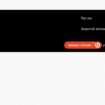
Про нас
Зворотній зв'язо
Користувацька у
Швидко з Бітрікс