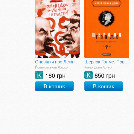
Оповідки про Леніна і Сталіна: практичний посібник з організації революції
Шерлок Голмс. Повне видання у двох томах. Том І
Йовановський Жарко
Конан Дойл Артур
160 грн
650 грн
К
К
В кошик
В кошик