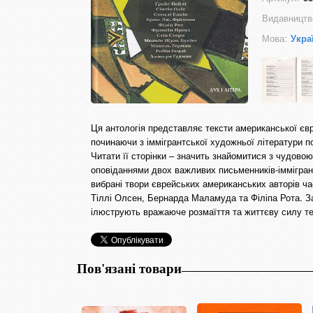
Видавництв
Мова:
Укра
Ця антологія представляє тексти американської євре
починаючи з іммігрантської художньої літератури п
Читати її сторінки – значить знайомитися з чудо
оповіданнями двох важливих письменників-іммігрант
вибрані твори єврейських американських авторів часу
Тіллі Олсен, Бернарда Маламуда та Філіпа Рота. За
ілюструють вражаюче розмаїття та життєву силу тепе
Пов'язані товари