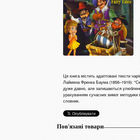
Ця книга містить адаптовані тексти чар
Лаймена Френка Баума (1856–1919): "Скри
дуже давно, але залишаються улюбленим
урахуванням сучасних вимог методики в
словник.
Пов'язані товари