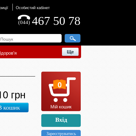
зиції
Особистий кабінет
467 50 78
(044)
Ще
Здоров'я
0
10 грн
Мій кошик
В кошик
Вхід
Зареєструватись