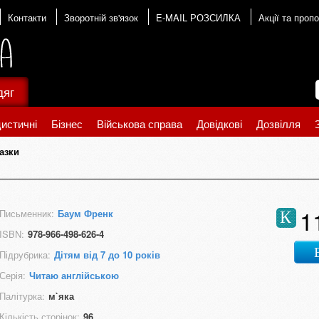
Контакти
Зворотній зв'язок
E-MAIL РОЗСИЛКА
Акції та пропо
дяг
истичні
Бізнес
Військова справа
Довідкові
Дозвілля
азки
1
Письменник:
Баум Френк
К
ISBN:
978-966-498-626-4
Підрубрика:
Дітям від 7 до 10 років
Серія:
Читаю англійською
Палітурка:
м`яка
Кількість сторінок:
96