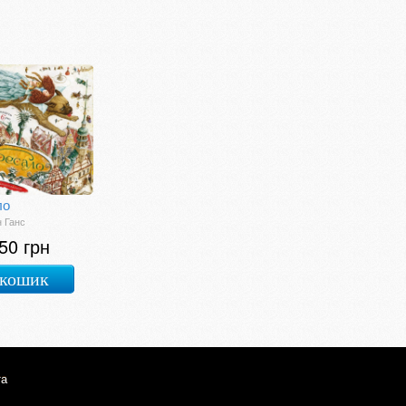
ло
 Ганс
50 грн
 кошик
та