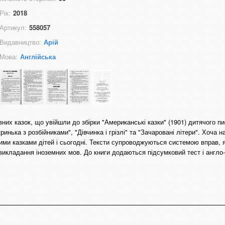
Рік:
2018
Артикул:
558057
Видавництво:
Арій
Мова:
Англійська
івних казок, що увійшли до збірки "Американські казки" (1901) дитячого п
нька з розбійниками", "Дівчинка і грізлі" та "Зачаровані літери". Хоча н
и казками дітей і сьогодні. Тексти супроводжуються системою вправ, я
икладання іноземних мов. До книги додаються підсумковий тест і англо-