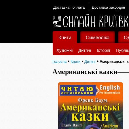
Доставка і оплата
Доставка закордон
Книги
Символіка
О
Художні
Дитячі
Історія
Публіц
Головна
Книги
Дитячі
Американські к
Американські казки