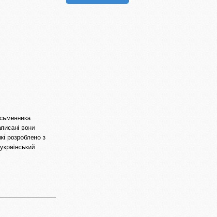
исьменника
аписані вони
кі розроблено з
український