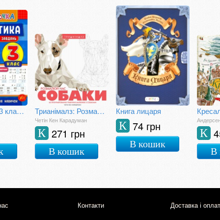
Математика. 3 клас. Зошит практичних завдань
Трианімалз: Розмалюй нас. Собаки
Книга лицаря
Креса
Четін Кен Карадуман
Андерсен
74 грн
К
271 грн
4
К
К
В кошик
к
В кошик
В
нас
Контакти
Доставка і опла