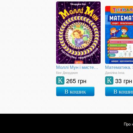
Моллі Мун і мистецтво перетворення
Бінг Джорджия
Даніліна Інна
265 грн
33 грн
К
К
В кошик
В коши
Про 