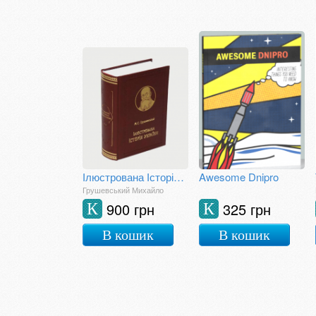
Ілюстрована Історія України
Awesome Dnipro
Грушевський Михайло
900 грн
325 грн
К
К
В кошик
В кошик