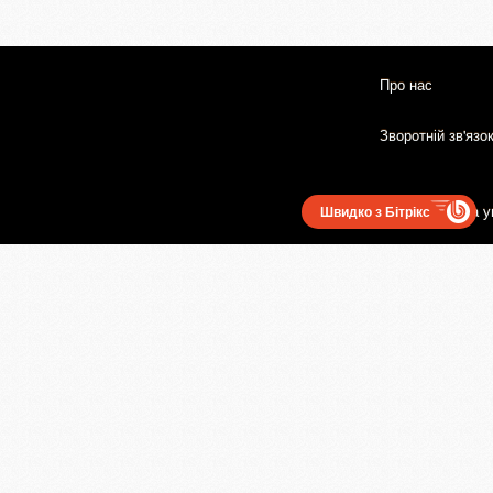
Про нас
Зворотній зв'язо
Користувацька у
Швидко з Бітрікс