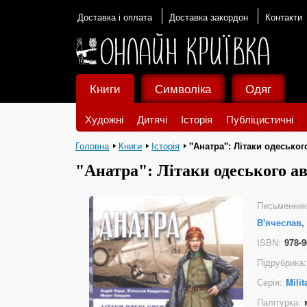
Доставка і оплата
Доставка закордон
Контакти
Книги
Символіка
Одяг
Художні
Дитячі
Історія
Публіцистичні
Головна
Книги
Історія
"Анатра": Літаки одеськог
"Анатра": Літаки одеського ав
Письменник
В'ячеслав
,
ISBN:
978-9
Підрубрика:
Серія:
Milit
Палітурка: