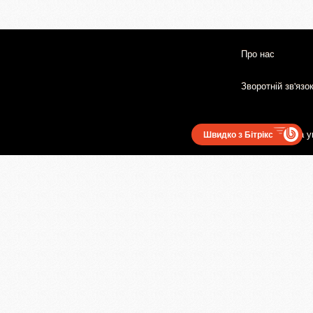
Про нас
Зворотній зв'язо
Користувацька у
Швидко з Бітрікс