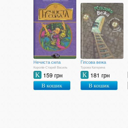
Нечиста сила
Гіпсова вежа
Королів-Старий Василь
Турова Катерина
159 грн
181 грн
К
К
В кошик
В кошик