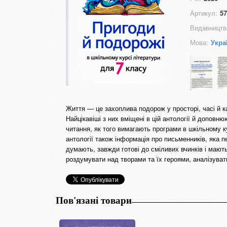
Артикул:
57
Видавництв
Мова:
Укра
Життя — це захоплива подорож у просторі, часі й к
Найцікавіші з них вміщені в цій антології й доповн
читання, як того вимагають програми в шкільному к
антології також інформація про письменників, яка п
думають, завжди готові до сміливих вчинків і мают
роздумувати над творами та їх героями, аналізувати
Пов'язані товари