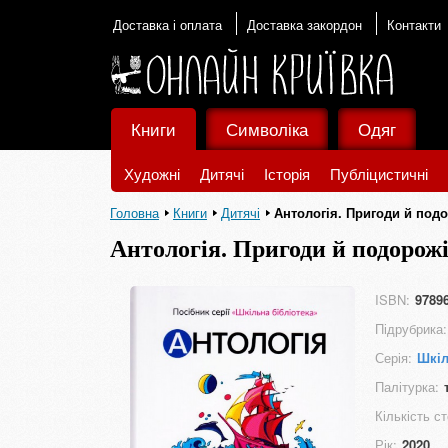
Доставка і оплата
Доставка закордон
Контакти
Книги
Символіка
Одяг
Художні
Дитячі
Історія
Публіцистичні
Головна
Книги
Дитячі
Антологія. Пригоди й подо
Антологія. Пригоди й подорожі
ISBN:
9789
Підрубрика:
Серія:
Шкіл
Палітурка:
Кількість ст
Рік:
2020