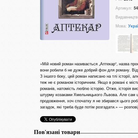
Артикул:
54
Видавництв
Мова:
Укра
«Мій новий роман називається „Аптекар“, назва про
вони робили б не дуже добрий фон для роману. Відр
З іншого боку, цей роман написано на тлі історії, ал
теж не є романом історичним. Якщо в романі є міст
романів, натомість люблю історію. Отже, історія ви
штурму козаками Хмельницького Львова. Але сам ш
продовження, хоч спочатку я не збирався цього роб
загадок, які треба буде потім розгадати.» — розпов
Пов'язані товари