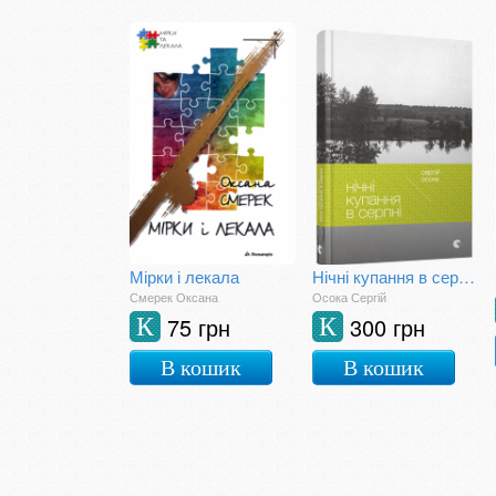
Мірки і лекала
Нічні купання в серпні
Смерек Оксана
Осока Сергій
75 грн
300 грн
К
К
В кошик
В кошик