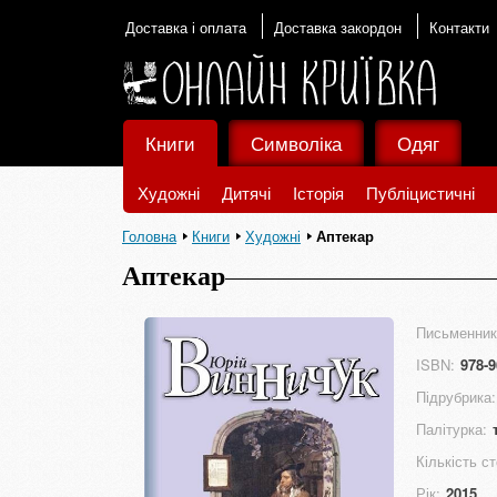
Доставка і оплата
Доставка закордон
Контакти
Книги
Символіка
Одяг
Художні
Дитячі
Історія
Публіцистичні
Головна
Книги
Художні
Аптекар
Аптекар
Письменник
ISBN:
978-9
Підрубрика:
Палітурка:
Кількість ст
Рік:
2015