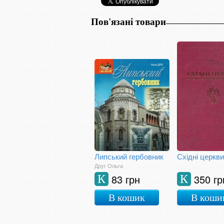
Пов'язані товари
Липський гербовник
Друг Ольга
83 грн
350 гр
К
К
В кошик
В коши