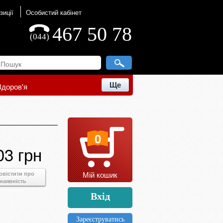
зиції
Особистий кабінет
467 50 78
(044)
Ще
Здоров'я
0
03 грн
Мій кошик
овістити про
наявність
Вхід
Зареєструватись