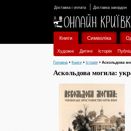
Доставка і оплата
Доставка закордон
Книги
Символіка
О
Художні
Дитячі
Історія
Публіц
Головна
Книги
Історія
Аскольдова мог
Аскольдова могила: укр