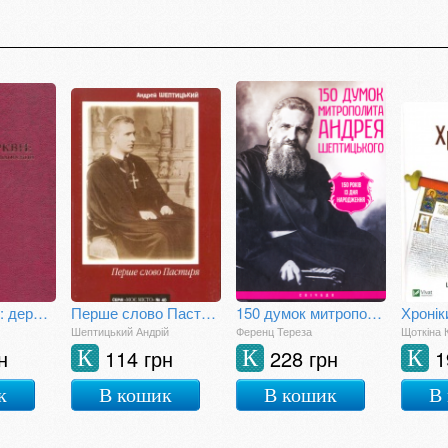
Східні церкви: державно-конфесійні відносини
Перше слово Пастиря
150 думок митрополита Андрея Шептицького
Хронік
Шептицький Андрій
Ференц Тереза
Щоткіна 
н
114 грн
228 грн
1
К
К
К
к
В кошик
В кошик
В