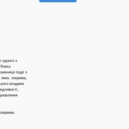
ю одного з
 Книга
начніші події з
 яких, зокрема,
ького владики
едливості,
ідновлення
 зокрема