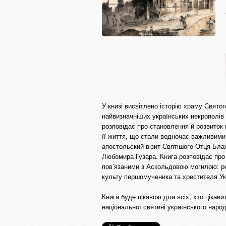
У книзі висвітлено історію храму Свято
найвизначніших українських некрополів 
розповідає про становлення й розвиток 
її життя, що стали водночас важливими п
апостольский візит Святішого Отця Бла
Любомира Гузара. Книга розповідає про 
пов’язаними з Аскольдовою могилою: ре
культу першомученика та хрестителя Ук
Книга буде цікавою для всіх, хто цікави
національної святині українського наро