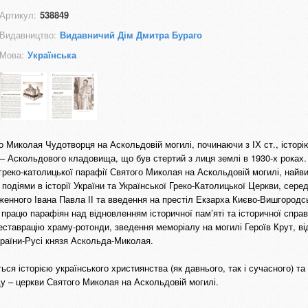
Артикул:
538849
Видавництво:
Видавничий Дім Дмитра Бураго
Мова:
Українська
го Миколая Чудотворця на Аскольдовій могилі, починаючи з ІХ ст., історі
– Аскольдового кладовища, що був стертий з лиця землі в 1930-х роках.
греко-католицької парафії Святого Миколая на Аскольдовій могилі, найвиз
одіями в історії України та Української Греко-Католицької Церкви, серед
женного Івана Павла ІІ та введення на престіл Екзарха Києво-Вишгородс
працю парафіян над відновленням історичної пам’яті та історичної справ
ставрацію храму-ротонди, зведення меморіалу на могилі Героїв Крут, в
раїни-Русі князя Аскольда-Миколая.
ться історією українського християнства (як давнього, так і сучасного) та
ду – церкви Святого Миколая на Аскольдовій могилі.