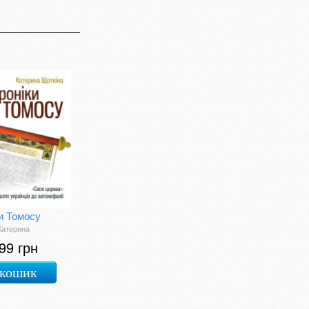
и Томосу
Катерина
99 грн
 кошик