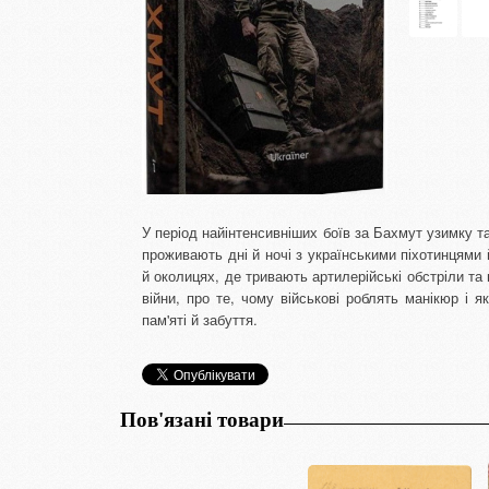
У період найінтенсивніших боїв за Бахмут узимку 
проживають дні й ночі з українськими піхотинцями
й околицях, де тривають артилерійські обстріли та 
війни, про те, чому військові роблять манікюр і 
пам'яті й забуття.
Пов'язані товари