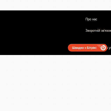
Про нас
Зворотній зв'язо
Користувацька у
Швидко з Бітрікс