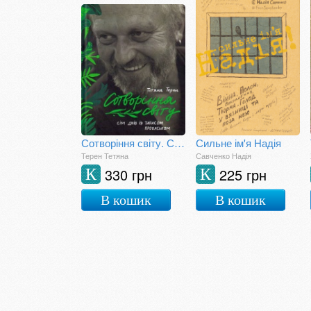
Сотворіння світу. Сім днів із Тарасом Прохаськом
Сильне ім'я Надія
Терен Тетяна
Савченко Надія
330 грн
225 грн
К
К
В кошик
В кошик