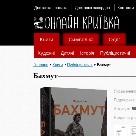
Доставка і оплата
Доставка закордон
Контакти
Книги
Символіка
Одяг
Художні
Дитячі
Історія
Публіцистичні
Головна
Книги
Публіцистичні
Бахмут
Бахмут
Письменник
Підрубрика:
Артикул:
58
Видавництв