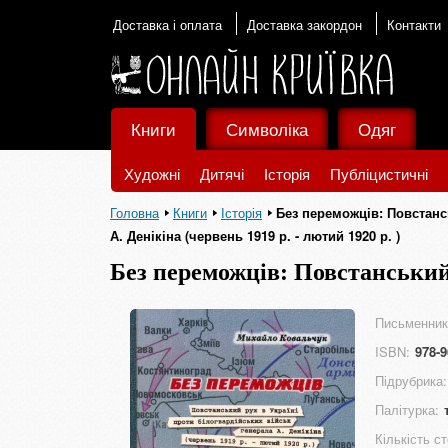
Доставка і оплата
Доставка закордон
Контакти
Книги
Символіка
Одяг
Художні
Дитячі
Історія
Публіцистичні
Головна
Книги
Історія
Без переможців: Повстансь
А. Денікіна (червень 1919 р. - лютий 1920 р. )
Без переможців: Повстанський
військ генерала А. Денікіна (че
Письменник
ISBN:
978-9
Підрубрика:
Палітурка:
Кількість ст