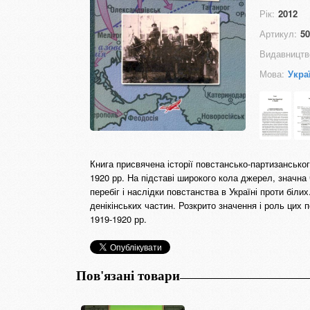
Рік:
2012
Артикул:
50
Видавництв
Мова:
Укра
Книга присвячена історії повстансько-партизанського
1920 рр. На підставі широкого кола джерел, значна
перебіг і наслідки повстанства в Україні проти біли
денікінських частин. Розкрито значення і роль цих п
1919-1920 рр.
Пов'язані товари