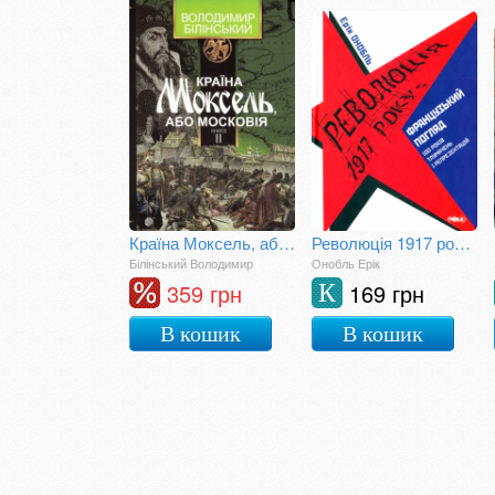
Країна Моксель, або Московія. Книга друга
Революція 1917 року: французький погляд. 100 років тлумачень і репрезентацій
Білінський Володимир
Онобль Ерік
359 грн
169 грн
К
В кошик
В кошик